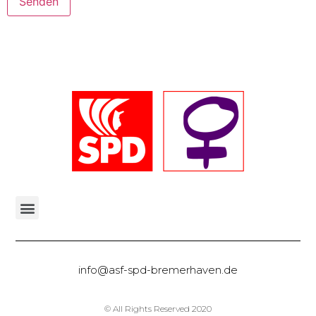
Senden
Malwettbewerb „Dein Wunsch für die Innenstadt“
info@asf-spd-bremerhaven.de
© All Rights Reserved 2020