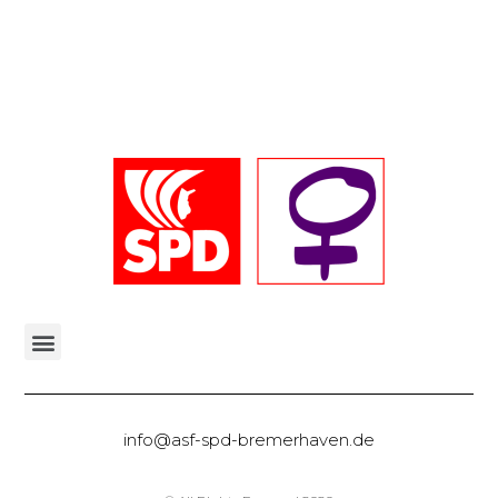
Malwettbewerb „Dein Wunsch für die Innenstadt“
info@asf-spd-bremerhaven.de